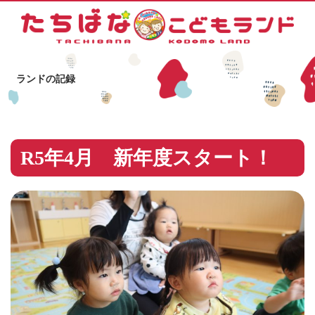
ランドの記録
R5年4月 新年度スタート！