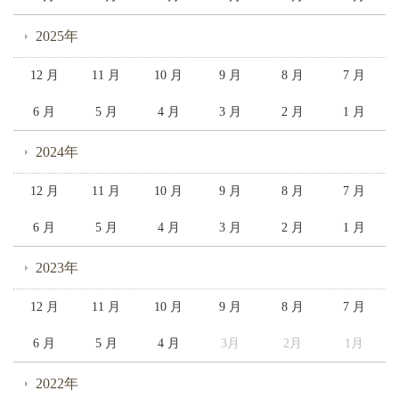
2025年
12 月
11 月
10 月
9 月
8 月
7 月
6 月
5 月
4 月
3 月
2 月
1 月
2024年
12 月
11 月
10 月
9 月
8 月
7 月
6 月
5 月
4 月
3 月
2 月
1 月
2023年
12 月
11 月
10 月
9 月
8 月
7 月
6 月
5 月
4 月
3月
2月
1月
2022年