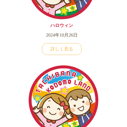
ハロウィン
2024年10月26日
詳しく見る