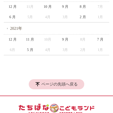
12 月
11月
10 月
9 月
8 月
7月
6 月
5月
4月
3月
2 月
1月
2021年
12 月
11 月
10月
9 月
8月
7 月
6月
5 月
4月
3月
2月
1月
ページの先頭へ戻る