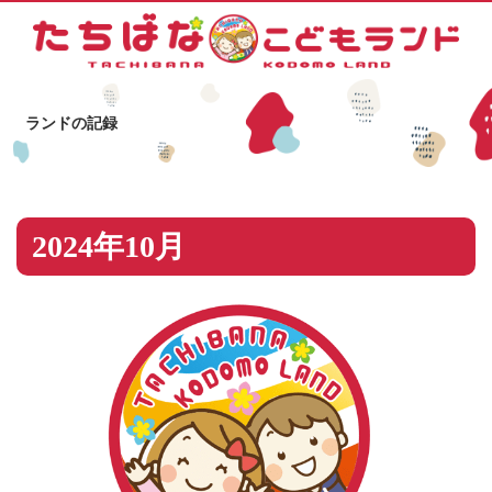
ランドの記録
2024年10月