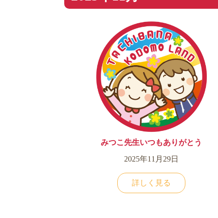
みつこ先生いつもありがとう
2025年11月29日
詳しく見る