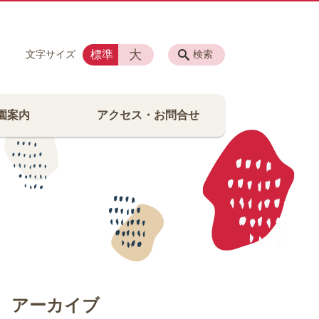
大
標準
文字サイズ
検索
園案内
アクセス・お問合せ
アーカイブ