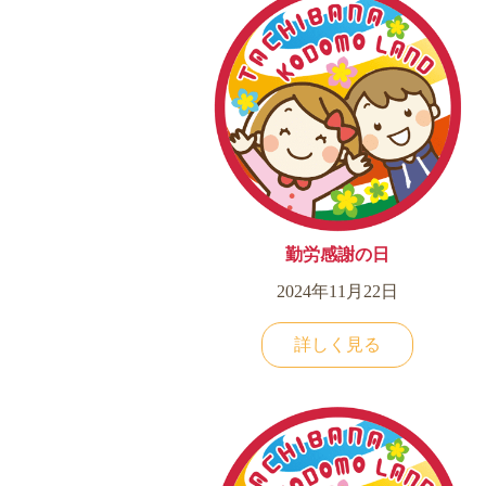
勤労感謝の日
2024年11月22日
詳しく見る