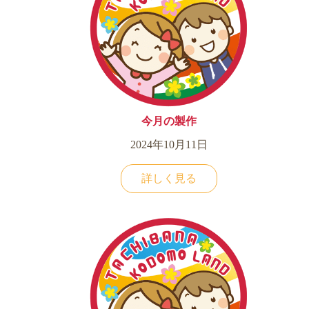
今月の製作
2024年10月11日
詳しく見る