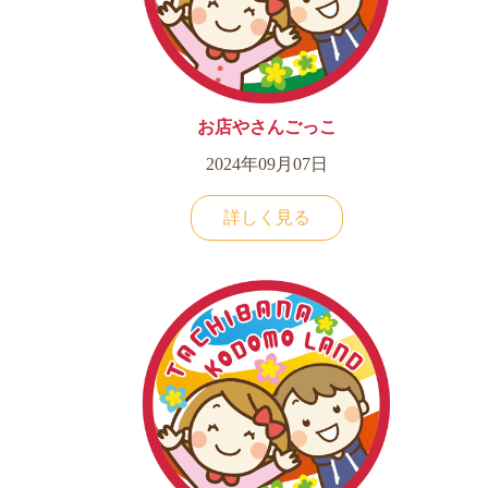
お店やさんごっこ
2024年09月07日
詳しく見る