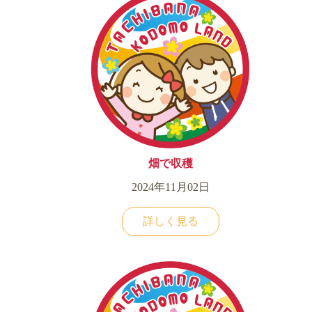
畑で収穫
2024年11月02日
詳しく見る