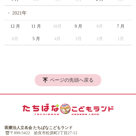
2021年
12 月
11 月
10月
9 月
8月
7 月
6月
5 月
4月
3月
2月
1月
ページの先頭へ戻る
医療法人立名会 たちばなこどもランド
〒899-5422 姶良市松原町2丁目27-12