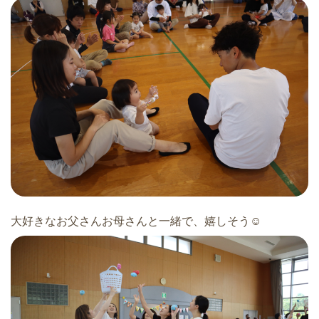
大好きなお父さんお母さんと一緒で、嬉しそう☺