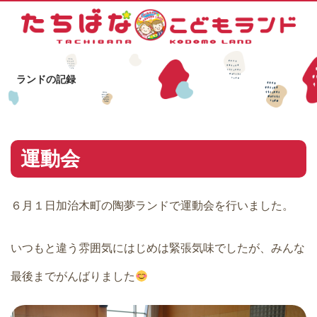
ランドの記録
運動会
６月１日加治木町の陶夢ランドで運動会を行いました。
いつもと違う雰囲気にはじめは緊張気味でしたが、みんな
最後までがんばりました