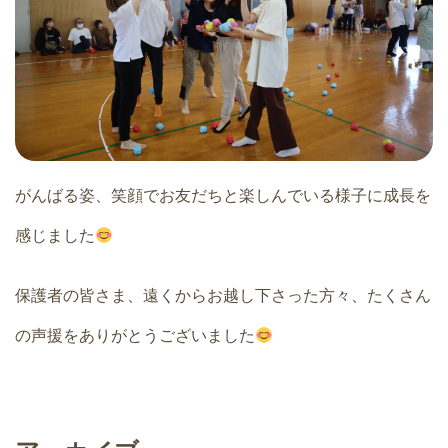
がんばる姿、笑顔でお友だちと楽しんでいる様子に成長を
感じました
保護者の皆さま、遠くからお越し下さった方々、たくさん
の声援をありがとうございました