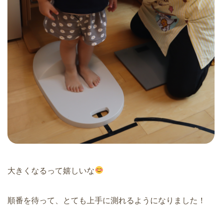
大きくなるって嬉しいな
順番を待って、とても上手に測れるようになりました！