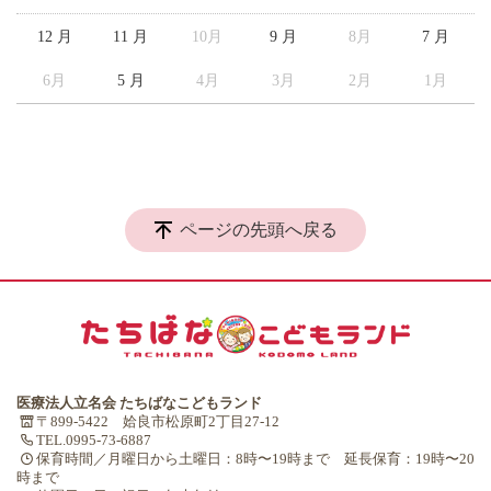
12 月
11 月
10月
9 月
8月
7 月
6月
5 月
4月
3月
2月
1月
ページの先頭へ戻る
医療法人立名会 たちばなこどもランド
〒899-5422 姶良市松原町2丁目27-12
TEL.0995-73-6887
保育時間／月曜日から土曜日：8時〜19時まで 延長保育：19時〜20
時まで