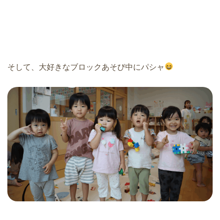
そして、大好きなブロックあそび中にパシャ