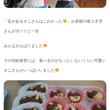
「足があるオニさんはこわかった
」お昼寝の後２才児
さんがポツリと一言
みんながんばりました
その頃給食室には、食べるのがもったいないくらい可愛い
オニさんがいっぱいいました