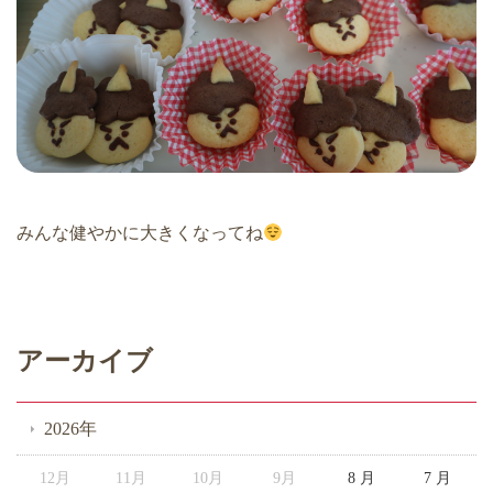
みんな健やかに大きくなってね
アーカイブ
2026年
12月
11月
10月
9月
8 月
7 月