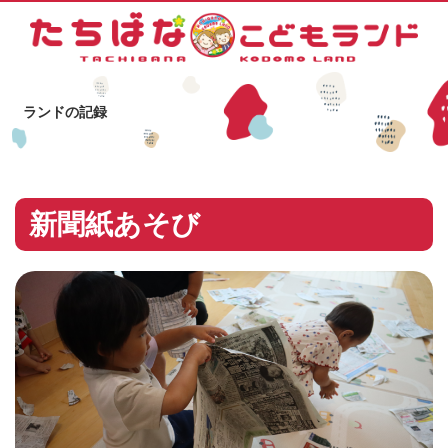
ランドの記録
新聞紙あそび