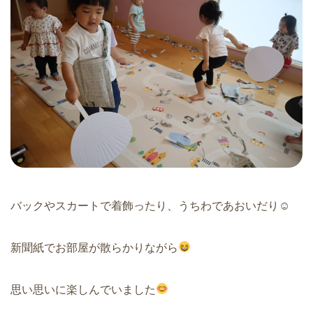
バックやスカートで着飾ったり、うちわであおいだり☺
新聞紙でお部屋が散らかりながら
思い思いに楽しんでいました