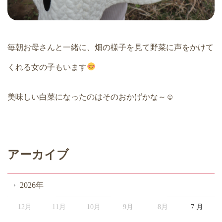
毎朝お母さんと一緒に、畑の様子を見て野菜に声をかけて
くれる女の子もいます
美味しい白菜になったのはそのおかげかな～☺
アーカイブ
2026年
12月
11月
10月
9月
8月
7 月