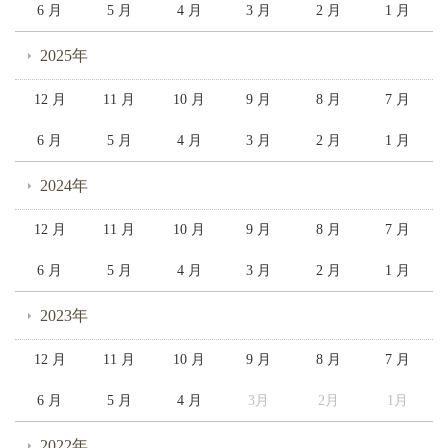
6 月
5 月
4 月
3 月
2 月
1 月
2025年
12 月
11 月
10 月
9 月
8 月
7 月
6 月
5 月
4 月
3 月
2 月
1 月
2024年
12 月
11 月
10 月
9 月
8 月
7 月
6 月
5 月
4 月
3 月
2 月
1 月
2023年
12 月
11 月
10 月
9 月
8 月
7 月
6 月
5 月
4 月
3月
2月
1月
2022年