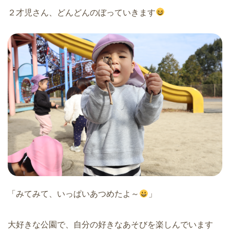
２才児さん、どんどんのぼっていきます
「みてみて、いっぱいあつめたよ～
」
大好きな公園で、自分の好きなあそびを楽しんでいます