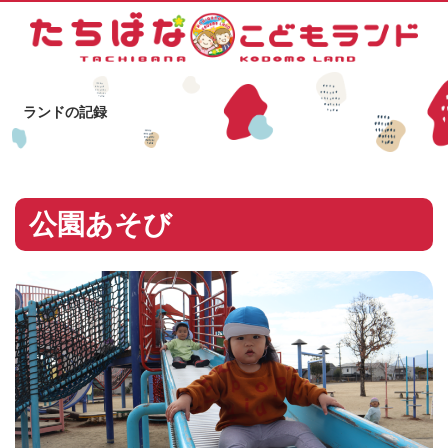
ランドの記録
公園あそび