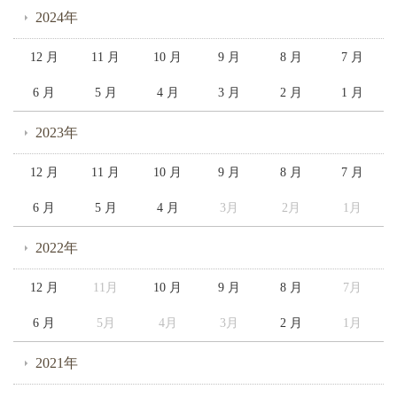
2024年
12 月
11 月
10 月
9 月
8 月
7 月
6 月
5 月
4 月
3 月
2 月
1 月
2023年
12 月
11 月
10 月
9 月
8 月
7 月
6 月
5 月
4 月
3月
2月
1月
2022年
12 月
11月
10 月
9 月
8 月
7月
6 月
5月
4月
3月
2 月
1月
2021年