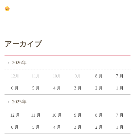
アーカイブ
2026年
12月
11月
10月
9月
8 月
7 月
6 月
5 月
4 月
3 月
2 月
1 月
2025年
12 月
11 月
10 月
9 月
8 月
7 月
6 月
5 月
4 月
3 月
2 月
1 月