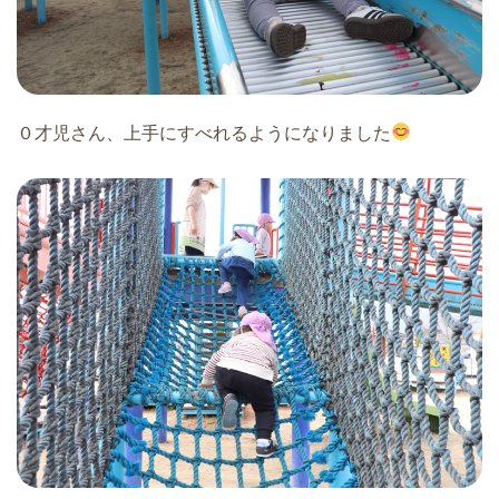
０才児さん、上手にすべれるようになりました