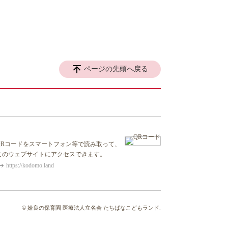
ページの先頭へ戻る
QRコードをスマートフォン等で読み取って、
このウェブサイトにアクセスできます。
https://kodomo.land
© 姶良の保育園 医療法人立名会 たちばなこどもランド.