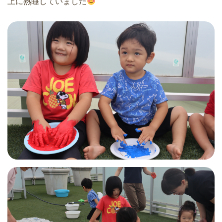
上に熟睡していました