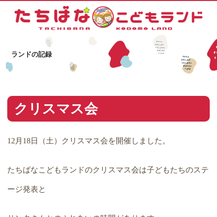
ランドの記録
クリスマス会
12月18日（土）クリスマス会を開催しました。
たちばなこどもランドのクリスマス会は子どもたちのステ
ージ発表と