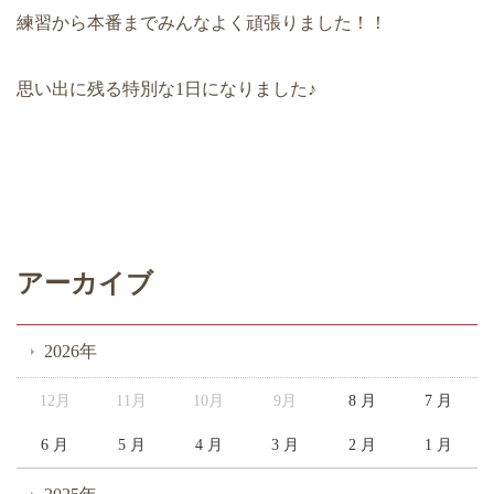
練習から本番までみんなよく頑張りました！！
思い出に残る特別な1日になりました♪
アーカイブ
2026年
12月
11月
10月
9月
8 月
7 月
6 月
5 月
4 月
3 月
2 月
1 月