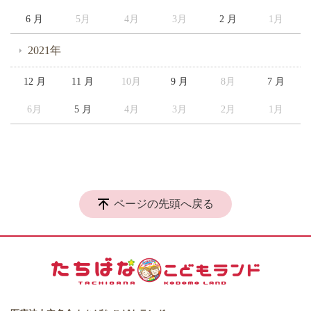
6 月
5月
4月
3月
2 月
1月
2021年
12 月
11 月
10月
9 月
8月
7 月
6月
5 月
4月
3月
2月
1月
ページの先頭へ戻る