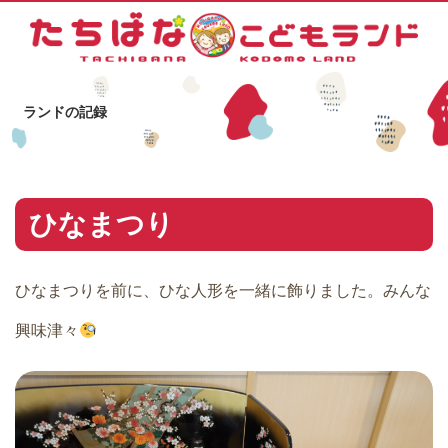
ランドの記録
ひなまつり
ひなまつりを前に、ひな人形を一緒に飾りました。みんな
興味津々